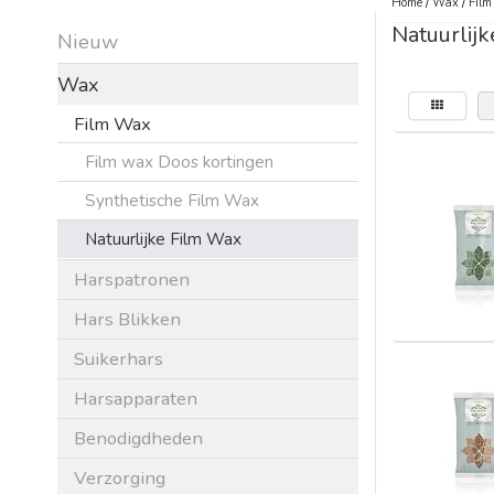
Home
/
Wax
/
Fil
Natuurlij
Nieuw
Wax
Film Wax
Film wax Doos kortingen
Synthetische Film Wax
Natuurlijke Film Wax
Harspatronen
Hars Blikken
Suikerhars
Harsapparaten
Benodigdheden
Verzorging