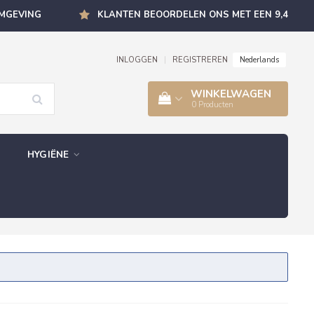
OMGEVING
KLANTEN BEOORDELEN ONS MET EEN 9,4
Nederlands
INLOGGEN
|
REGISTREREN
WINKELWAGEN
0
Producten
HYGIËNE