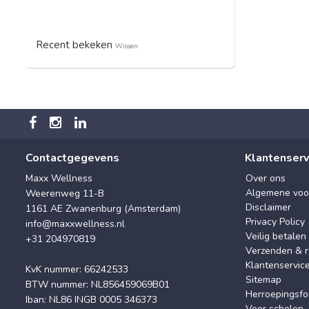
Recent bekeken
Wissen
Contactgegevens
Klantenserv
Maxx Wellness
Over ons
Algemene voo
Weerenweg 11-B
Disclaimer
1161 AE Zwanenburg (Amsterdam)
Privacy Policy
info@maxxwellness.nl
Veilig betalen
+31 204970819
Verzenden & r
Klantenservic
KvK nummer: 66242533
Sitemap
BTW nummer: NL856459069B01
Herroepingsfo
Iban: NL86 INGB 0005 346373
Voor scholen