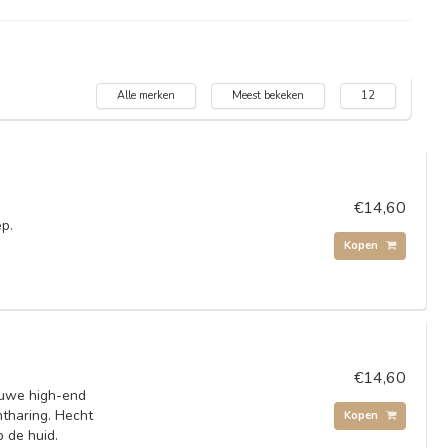
Alle merken
Meest bekeken
12
€14,60
ep.
Kopen
€14,60
euwe high-end
ntharing. Hecht
Kopen
p de huid.