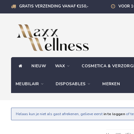
GRATIS VERZENDING VANAF €150,-
VOOR 1
NIEUW
WAX
COSMETICA & VERZOR
MEUBILAIR
DISPOSABLES
MERKEN
Helaas kun je niet als gast afrekenen, gelieve eerst
in te loggen
of t