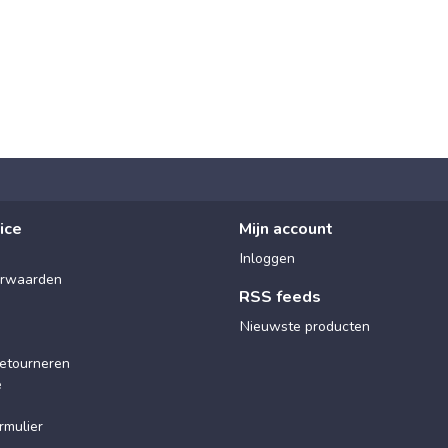
ice
Mijn account
Inloggen
rwaarden
RSS feeds
Nieuwste producten
etourneren
e
rmulier