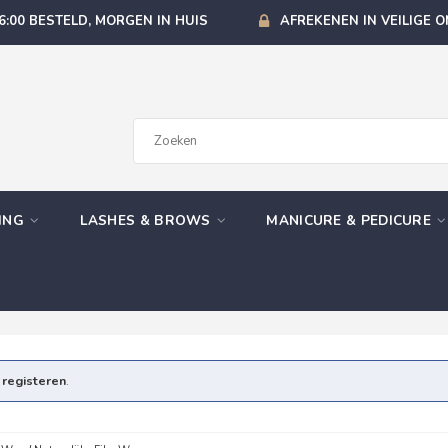
6:00 BESTELD, MORGEN IN HUIS
AFREKENEN IN VEILIGE 
GING
LASHES & BROWS
MANICURE & PEDICURE
e
registeren
.