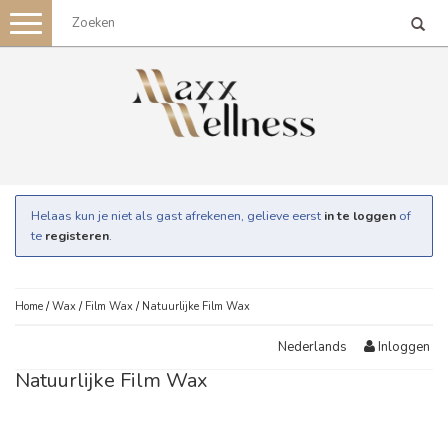
Toggle
navigation
Helaas kun je niet als gast afrekenen, gelieve eerst
in te loggen
of
te
registeren
.
Home
/
Wax
/
Film Wax
/
Natuurlijke Film Wax
Inloggen
Nederlands
Natuurlijke Film Wax