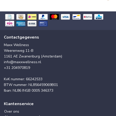
Contactgegevens
Maxx Wellness
Weerenweg 11-B
1161 AE Zwanenburg (Amsterdam)
info@maxxwellness.nl
+31 204970819
KvK nummer: 66242533
BTW nummer: NL856459069B01
Iban: NL86 INGB 0005 346373
Klantenservice
Over ons