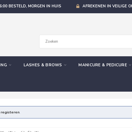
6:00 BESTELD, MORGEN IN HUIS
AFREKENEN IN VEILIGE 
GING
LASHES & BROWS
MANICURE & PEDICURE
e
registeren
.