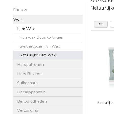
Home
/
Wax
/
Fil
Natuurlij
Nieuw
Wax
Film Wax
Film wax Doos kortingen
Synthetische Film Wax
Natuurlijke Film Wax
Harspatronen
Hars Blikken
Suikerhars
Harsapparaten
Benodigdheden
Natuurlijk
Verzorging