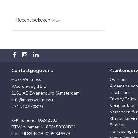
Recent bekeken
Wissen
Contactgegevens
Klantenserv
Maxx Wellness
Over ons
Algemene voo
Weerenweg 11-B
Disclaimer
1161 AE Zwanenburg (Amsterdam)
Privacy Policy
info@maxxwellness.nl
Veilig betalen
+31 204970819
Verzenden & r
Klantenservic
KvK nummer: 66242533
Sitemap
BTW nummer: NL856459069B01
Herroepingsfo
Iban: NL86 INGB 0005 346373
Voor scholen