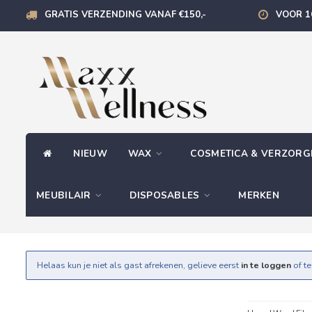
GRATIS VERZENDING VANAF €150,-
VOOR 1
NIEUW
WAX
COSMETICA & VERZOR
MEUBILAIR
DISPOSABLES
MERKEN
Helaas kun je niet als gast afrekenen, gelieve eerst
in te loggen
of t