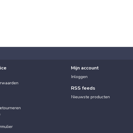
ice
Mijn account
Inloggen
rwaarden
RSS feeds
Nieuwste producten
etourneren
e
rmulier