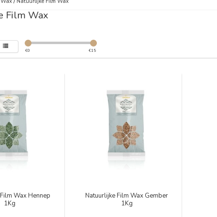
m Wax
/
Natuurlijke Film Wax
ke Film Wax
€
0
€
15
e Film Wax Hennep
Natuurlijke Film Wax Gember
1Kg
1Kg