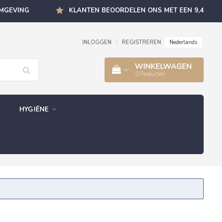
OMGEVING
KLANTEN BEOORDELEN ONS MET EEN 9,4
Nederlands
INLOGGEN
|
REGISTREREN
WINKELWAGEN
0
Producten
HYGIËNE