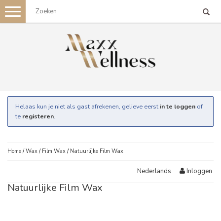
Toggle
navigation
Helaas kun je niet als gast afrekenen, gelieve eerst
in te loggen
of
te
registeren
.
Home
/
Wax
/
Film Wax
/
Natuurlijke Film Wax
Inloggen
Nederlands
Natuurlijke Film Wax