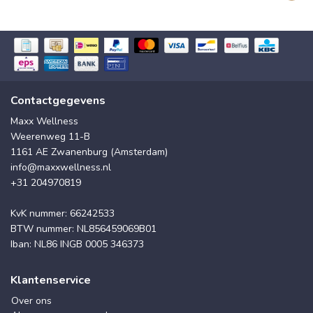
Contactgegevens
Maxx Wellness
Weerenweg 11-B
1161 AE Zwanenburg (Amsterdam)
info@maxxwellness.nl
+31 204970819
KvK nummer: 66242533
BTW nummer: NL856459069B01
Iban: NL86 INGB 0005 346373
Klantenservice
Over ons