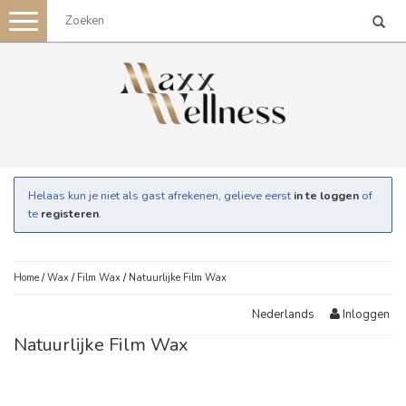
Toggle
navigation
Helaas kun je niet als gast afrekenen, gelieve eerst
in te loggen
of
te
registeren
.
Home
/
Wax
/
Film Wax
/
Natuurlijke Film Wax
Inloggen
Nederlands
Natuurlijke Film Wax