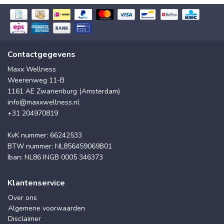
Contactgegevens
Maxx Wellness
Weerenweg 11-B
1161 AE Zwanenburg (Amsterdam)
info@maxxwellness.nl
+31 204970819
KvK nummer: 66242533
BTW nummer: NL856459069B01
Iban: NL86 INGB 0005 346373
Klantenservice
Over ons
Algemene voorwaarden
Disclaimer