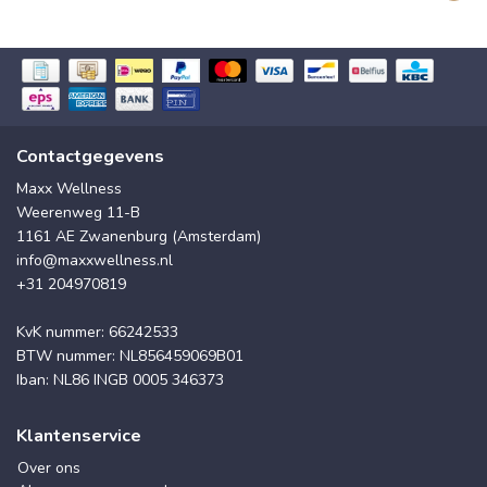
Contactgegevens
Maxx Wellness
Weerenweg 11-B
1161 AE Zwanenburg (Amsterdam)
info@maxxwellness.nl
+31 204970819
KvK nummer: 66242533
BTW nummer: NL856459069B01
Iban: NL86 INGB 0005 346373
Klantenservice
Over ons