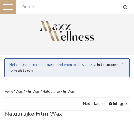
Toggle
navigation
Helaas kun je niet als gast afrekenen, gelieve eerst
in te loggen
of
te
registeren
.
Home
/
Wax
/
Film Wax
/
Natuurlijke Film Wax
Inloggen
Nederlands
Natuurlijke Film Wax