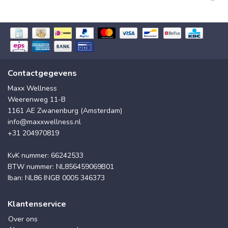
Contactgegevens
Maxx Wellness
Weerenweg 11-B
1161 AE Zwanenburg (Amsterdam)
info@maxxwellness.nl
+31 204970819
KvK nummer: 66242533
BTW nummer: NL856459069B01
Iban: NL86 INGB 0005 346373
Klantenservice
Over ons