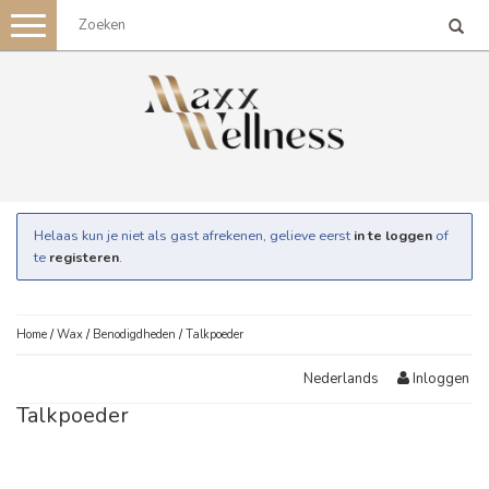
Toggle
navigation
Helaas kun je niet als gast afrekenen, gelieve eerst
in te loggen
of
te
registeren
.
Home
/
Wax
/
Benodigdheden
/
Talkpoeder
Inloggen
Nederlands
Talkpoeder