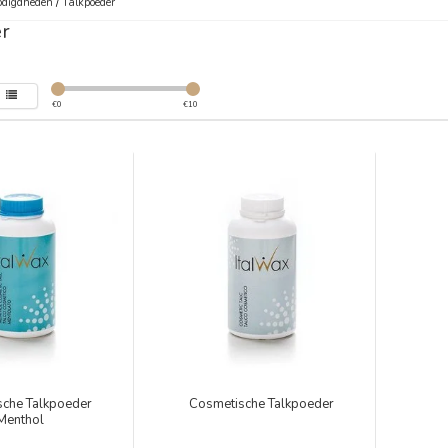
digdheden
/
Talkpoeder
r
€
0
€
10
sche Talkpoeder
Cosmetische Talkpoeder
Menthol