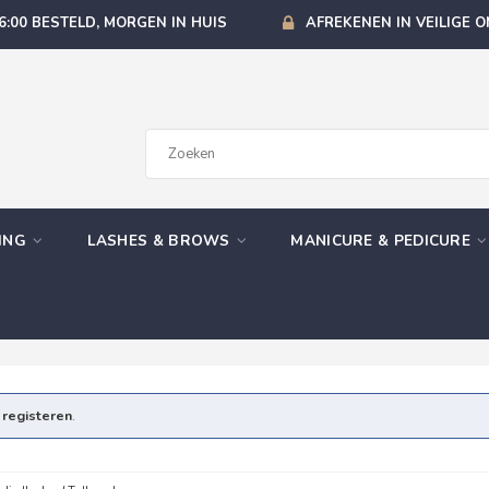
6:00 BESTELD, MORGEN IN HUIS
AFREKENEN IN VEILIGE 
GING
LASHES & BROWS
MANICURE & PEDICURE
e
registeren
.