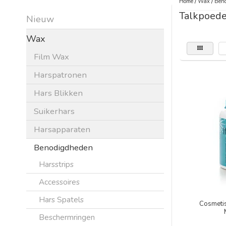
Home
/
Wax
/
Beno
Talkpoede
Nieuw
Wax
Film Wax
Harspatronen
Hars Blikken
Suikerhars
Harsapparaten
Benodigdheden
Harsstrips
Accessoires
Hars Spatels
Cosmeti
Beschermringen