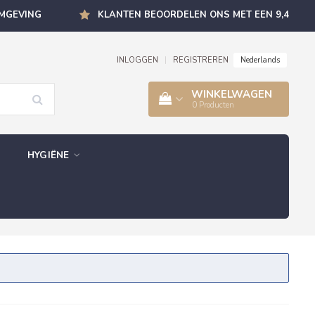
OMGEVING
KLANTEN BEOORDELEN ONS MET EEN 9,4
Nederlands
INLOGGEN
|
REGISTREREN
WINKELWAGEN
0
Producten
HYGIËNE