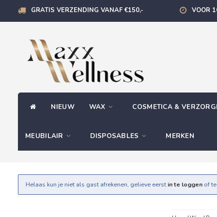
GRATIS VERZENDING VANAF €150,-
VOOR 1
NIEUW
WAX
COSMETICA & VERZOR
MEUBILAIR
DISPOSABLES
MERKEN
Helaas kun je niet als gast afrekenen, gelieve eerst
in te loggen
of t