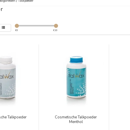
digdheden
/
Talkpoeder
r
€
0
€
10
sche Talkpoeder
Cosmetische Talkpoeder
Menthol