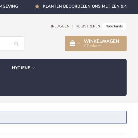
OMGEVING
KLANTEN BEOORDELEN ONS MET EEN 9,4
Nederlands
INLOGGEN
|
REGISTREREN
WINKELWAGEN
0
Producten
HYGIËNE