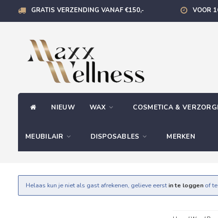
GRATIS VERZENDING VANAF €150,-
VOOR 1
NIEUW
WAX
COSMETICA & VERZOR
MEUBILAIR
DISPOSABLES
MERKEN
Helaas kun je niet als gast afrekenen, gelieve eerst
in te loggen
of t