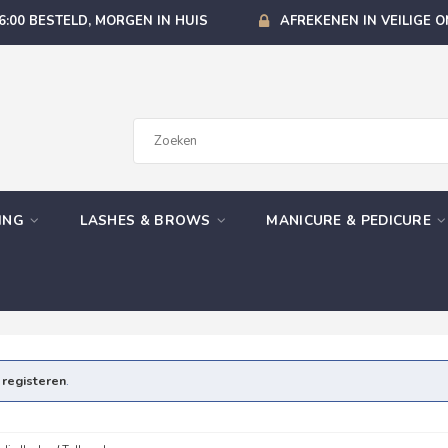
6:00 BESTELD, MORGEN IN HUIS
AFREKENEN IN VEILIGE 
GING
LASHES & BROWS
MANICURE & PEDICURE
e
registeren
.