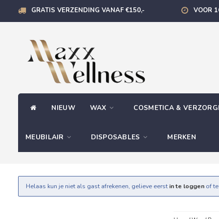
GRATIS VERZENDING VANAF €150,-
VOOR 1
NIEUW
WAX
COSMETICA & VERZOR
MEUBILAIR
DISPOSABLES
MERKEN
Helaas kun je niet als gast afrekenen, gelieve eerst
in te loggen
of t