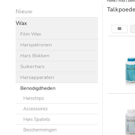
Home
/
Wax
/
Beno
Talkpoede
Nieuw
Wax
Film Wax
Harspatronen
Hars Blikken
Suikerhars
Harsapparaten
Benodigdheden
Harsstrips
Accessoires
Hars Spatels
Beschermringen