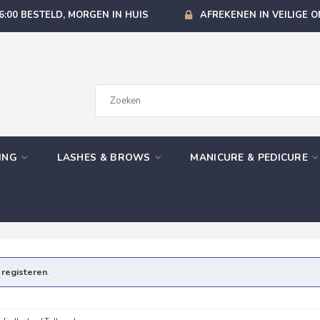
6:00 BESTELD, MORGEN IN HUIS
AFREKENEN IN VEILIGE 
GING
LASHES & BROWS
MANICURE & PEDICURE
e
registeren
.