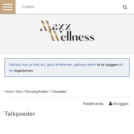
Toggle
navigation
Helaas kun je niet als gast afrekenen, gelieve eerst
in te loggen
of
te
registeren
.
Home
/
Wax
/
Benodigdheden
/
Talkpoeder
Inloggen
Nederlands
Talkpoeder