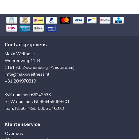
Contactgegevens
Maxx Wellness
Weerenweg 11-B
1161 AE Zwanenburg (Amsterdam)
info@maxxwellness.nl
+31 204970819
KvK nummer: 66242533
BTW nummer: NL856459069B01
Iban: NL86 INGB 0005 346373
Klantenservice
Over ons