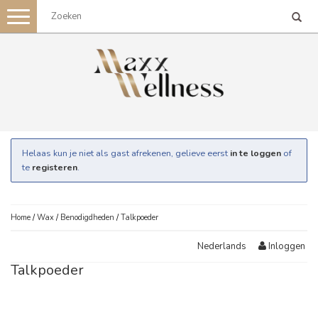
Toggle
navigation
Helaas kun je niet als gast afrekenen, gelieve eerst
in te loggen
of
te
registeren
.
Home
/
Wax
/
Benodigdheden
/
Talkpoeder
Inloggen
Nederlands
Talkpoeder