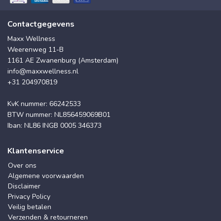
Contactgegevens
Maxx Wellness
Weerenweg 11-B
1161 AE Zwanenburg (Amsterdam)
info@maxxwellness.nl
+31 204970819
KvK nummer: 66242533
BTW nummer: NL856459069B01
Iban: NL86 INGB 0005 346373
Klantenservice
Over ons
Algemene voorwaarden
Disclaimer
Privacy Policy
Veilig betalen
Verzenden & retourneren