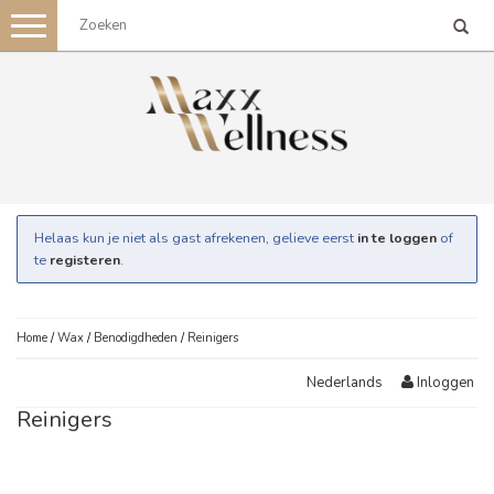
Toggle
navigation
Helaas kun je niet als gast afrekenen, gelieve eerst
in te loggen
of
te
registeren
.
Home
/
Wax
/
Benodigdheden
/
Reinigers
Inloggen
Nederlands
Reinigers