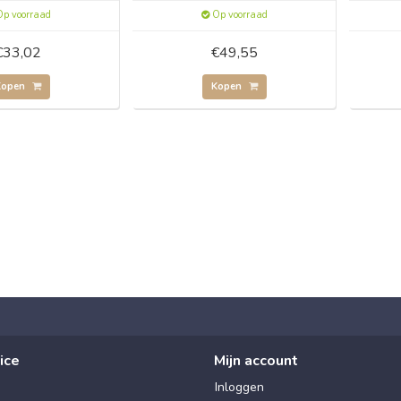
p voorraad
Op voorraad
€33,02
€49,55
Kopen
Kopen
ice
Mijn account
Inloggen