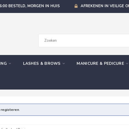
6:00 BESTELD, MORGEN IN HUIS
AFREKENEN IN VEILIGE 
GING
LASHES & BROWS
MANICURE & PEDICURE
e
registeren
.