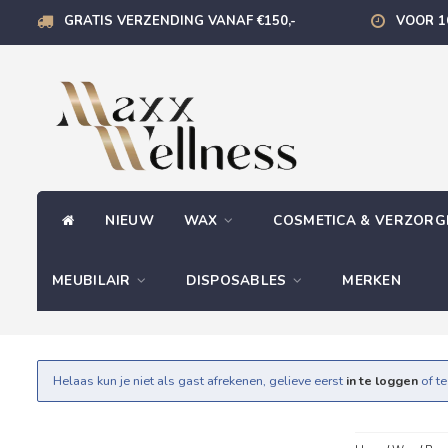
GRATIS VERZENDING VANAF €150,-
VOOR 1
NIEUW
WAX
COSMETICA & VERZOR
MEUBILAIR
DISPOSABLES
MERKEN
Helaas kun je niet als gast afrekenen, gelieve eerst
in te loggen
of t