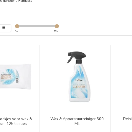
digdheden
/
Reinigers
€
0
€
60
doekjes voor wax &
Wax & Apparatuurreiniger 500
Rein
ur | 125 tissues
ML