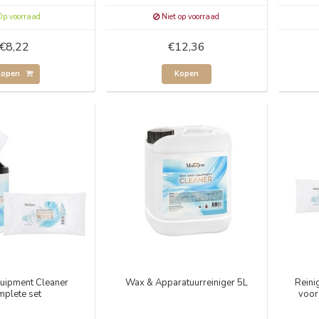
p voorraad
Niet op voorraad
€8,22
€12,36
Kopen
Kopen
uipment Cleaner
Wax & Apparatuurreiniger 5L
Reini
mplete set
voor