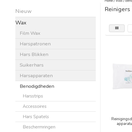
Home
/
Wax
/
Beno
Reinigers
Nieuw
Wax
Film Wax
Harspatronen
Hars Blikken
Suikerhars
Harsapparaten
Benodigdheden
Harsstrips
Accessoires
Hars Spatels
Reinigings
apparatu
Beschermringen