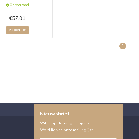
Op voorraad
€57,81
Kopen
1
Nieuwsbrief
Wilt u op de hoogte blijven?
Word lid van onze mailinglijst: