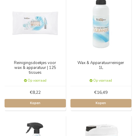
Reinigingsdoekjes voor
Wax & Apparatuurreiniger
wax & apparatuur | 125
1L
tissues
Op voorraad
Op voorraad
€8,22
€16,49
Kopen
Kopen