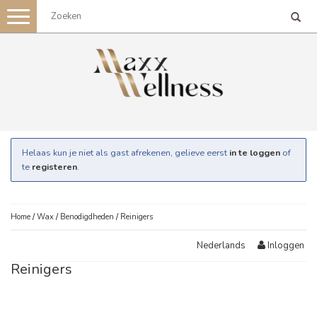
Toggle
navigation
Helaas kun je niet als gast afrekenen, gelieve eerst
in te loggen
of
te
registeren
.
Home
/
Wax
/
Benodigdheden
/
Reinigers
Inloggen
Nederlands
Reinigers