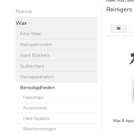
Home
/
Wax
/
Beno
Reinigers
Nieuw
Wax
Film Wax
Harspatronen
Hars Blikken
Suikerhars
Harsapparaten
Benodigdheden
Harsstrips
Accessoires
Hars Spatels
Wax & Appa
Beschermringen