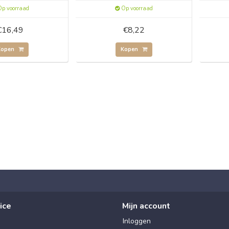
p voorraad
Op voorraad
€16,49
€8,22
Kopen
Kopen
ice
Mijn account
Inloggen