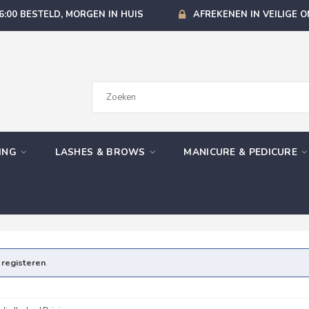
6:00 BESTELD, MORGEN IN HUIS
AFREKENEN IN VEILIGE 
GING
LASHES & BROWS
MANICURE & PEDICURE
e
registeren
.