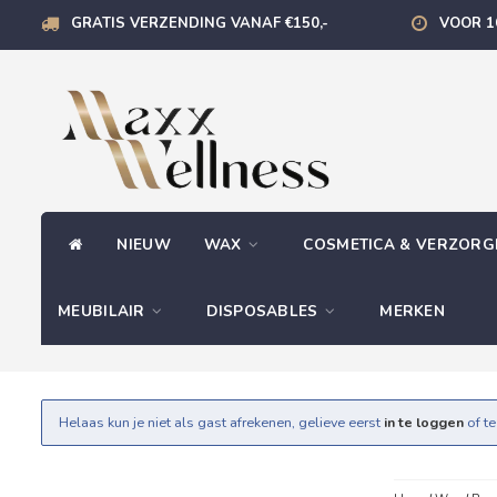
GRATIS VERZENDING VANAF €150,-
VOOR 1
NIEUW
WAX
COSMETICA & VERZOR
MEUBILAIR
DISPOSABLES
MERKEN
Helaas kun je niet als gast afrekenen, gelieve eerst
in te loggen
of t