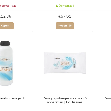
t op voorraad
Op voorraad
€12,36
€57,81
Kopen
Kopen
ratuurreiniger 1L
Reinigingsdoekjes voor wax &
Rein
apparatuur | 125 tissues