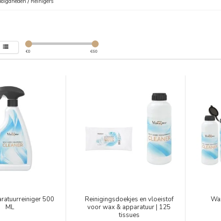
digdheden
/
Reinigers
€
0
€
60
ratuurreiniger 500
Reinigingsdoekjes en vloeistof
Wax
ML
voor wax & apparatuur | 125
tissues