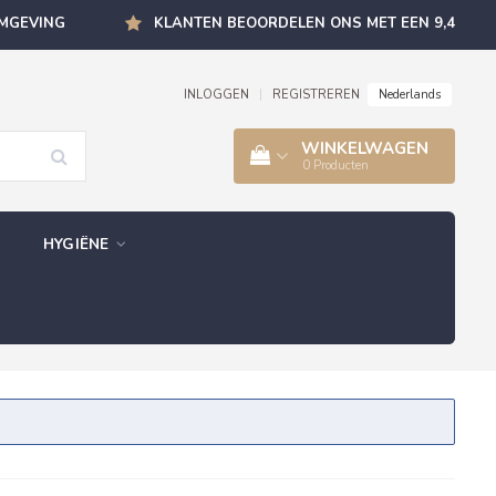
OMGEVING
KLANTEN BEOORDELEN ONS MET EEN 9,4
Nederlands
INLOGGEN
|
REGISTREREN
WINKELWAGEN
0
Producten
HYGIËNE