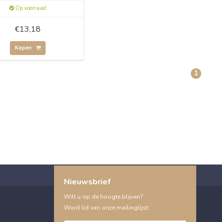
Op voorraad
€13,18
Kopen
1
Nieuwsbrief
Wilt u op de hoogte blijven?
Word lid van onze mailinglijst: