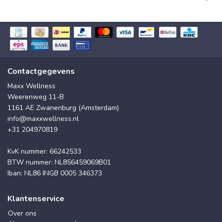
Contactgegevens
Maxx Wellness
Weerenweg 11-B
1161 AE Zwanenburg (Amsterdam)
info@maxxwellness.nl
+31 204970819
KvK nummer: 66242533
BTW nummer: NL856459069B01
Iban: NL86 INGB 0005 346373
Klantenservice
Over ons