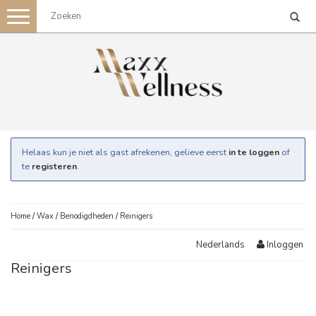
Toggle
navigation
Helaas kun je niet als gast afrekenen, gelieve eerst
in te loggen
of
te
registeren
.
Home
/
Wax
/
Benodigdheden
/
Reinigers
Inloggen
Nederlands
Reinigers