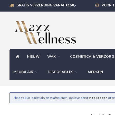
GRATIS VERZENDING VANAF €150,-
VOOR 1
NIEUW
WAX
COSMETICA & VERZOR
MEUBILAIR
DISPOSABLES
MERKEN
Helaas kun je niet als gast afrekenen, gelieve eerst
in te loggen
of t