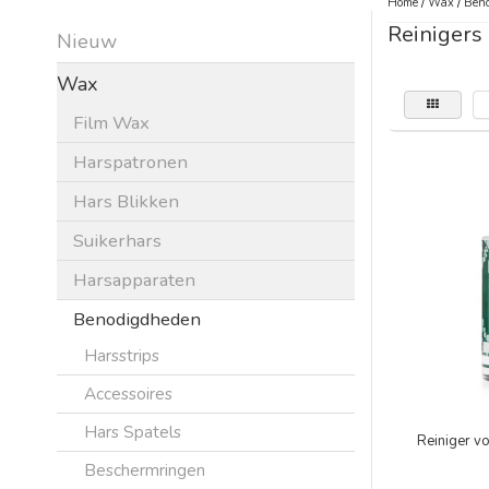
Home
/
Wax
/
Beno
Reinigers
Nieuw
Wax
Film Wax
Harspatronen
Hars Blikken
Suikerhars
Harsapparaten
Benodigdheden
Harsstrips
Accessoires
Hars Spatels
Reiniger v
Beschermringen