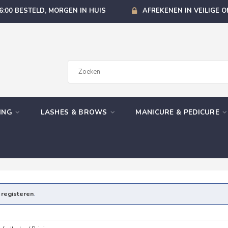
6:00 BESTELD, MORGEN IN HUIS
AFREKENEN IN VEILIGE 
GING
LASHES & BROWS
MANICURE & PEDICURE
e
registeren
.