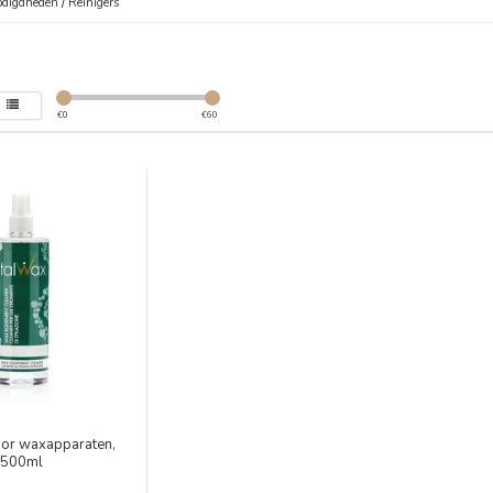
digdheden
/
Reinigers
€
0
€
60
oor waxapparaten,
500ml