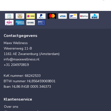
Contactgegevens
Maxx Wellness
Weerenweg 11-B
1161 AE Zwanenburg (Amsterdam)
info@maxxwellness.nl
+31 204970819
KvK nummer: 66242533
BTW nummer: NL856459069B01
Iban: NL86 INGB 0005 346373
Klantenservice
Over ons