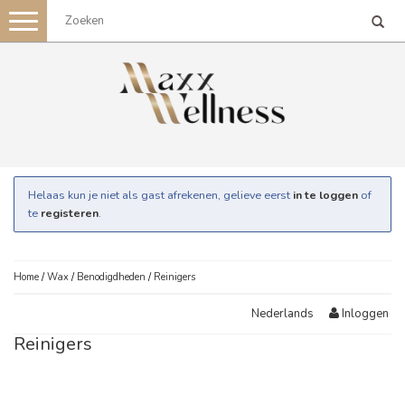
Toggle
navigation
Helaas kun je niet als gast afrekenen, gelieve eerst
in te loggen
of
te
registeren
.
Home
/
Wax
/
Benodigdheden
/
Reinigers
Inloggen
Nederlands
Reinigers