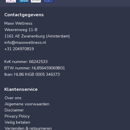
Contactgegevens
Maxx Wellness
Weerenweg 11-B
1161 AE Zwanenburg (Amsterdam)
info@maxxwellness.nl
+31 204970819
KvK nummer: 66242533
BTW nummer: NL856459069B01
Iban: NL86 INGB 0005 346373
Klantenservice
Over ons
Algemene voorwaarden
Disclaimer
Privacy Policy
Veilig betalen
Verzenden & retourneren