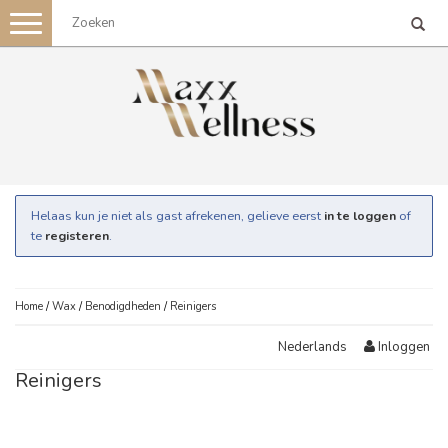
Toggle
navigation
Helaas kun je niet als gast afrekenen, gelieve eerst
in te loggen
of
te
registeren
.
Home
/
Wax
/
Benodigdheden
/
Reinigers
Inloggen
Nederlands
Reinigers