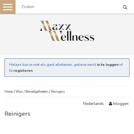
Toggle
navigation
Helaas kun je niet als gast afrekenen, gelieve eerst
in te loggen
of
te
registeren
.
Home
/
Wax
/
Benodigdheden
/
Reinigers
Inloggen
Nederlands
Reinigers