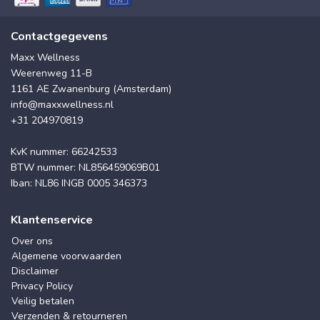
Contactgegevens
Maxx Wellness
Weerenweg 11-B
1161 AE Zwanenburg (Amsterdam)
info@maxxwellness.nl
+31 204970819
KvK nummer: 66242533
BTW nummer: NL856459069B01
Iban: NL86 INGB 0005 346373
Klantenservice
Over ons
Algemene voorwaarden
Disclaimer
Privacy Policy
Veilig betalen
Verzenden & retourneren