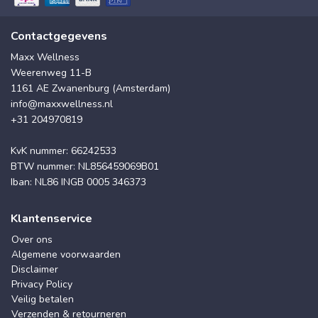
Contactgegevens
Maxx Wellness
Weerenweg 11-B
1161 AE Zwanenburg (Amsterdam)
info@maxxwellness.nl
+31 204970819
KvK nummer: 66242533
BTW nummer: NL856459069B01
Iban: NL86 INGB 0005 346373
Klantenservice
Over ons
Algemene voorwaarden
Disclaimer
Privacy Policy
Veilig betalen
Verzenden & retourneren