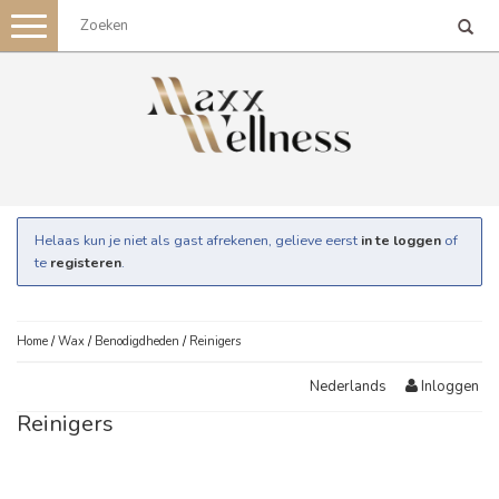
Toggle
navigation
Helaas kun je niet als gast afrekenen, gelieve eerst
in te loggen
of
te
registeren
.
Home
/
Wax
/
Benodigdheden
/
Reinigers
Inloggen
Nederlands
Reinigers