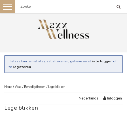
Toggle
navigation
Helaas kun je niet als gast afrekenen, gelieve eerst
in te loggen
of
te
registeren
.
Home
/
Wax
/
Benodigdheden
/
Lege blikken
Inloggen
Nederlands
Lege blikken