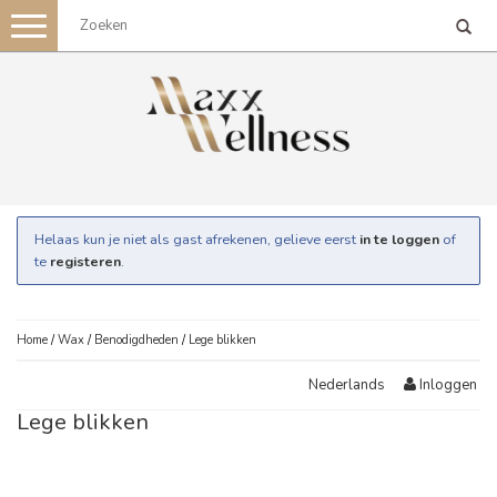
Toggle
navigation
Helaas kun je niet als gast afrekenen, gelieve eerst
in te loggen
of
te
registeren
.
Home
/
Wax
/
Benodigdheden
/
Lege blikken
Inloggen
Nederlands
Lege blikken