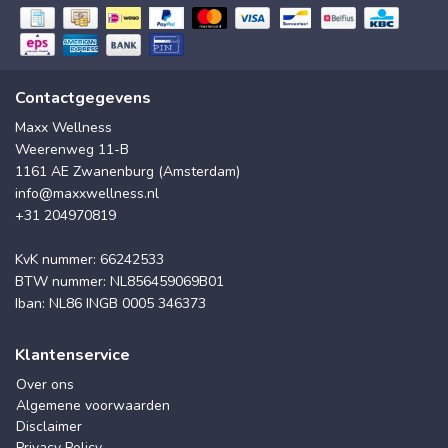
Contactgegevens
Maxx Wellness
Weerenweg 11-B
1161 AE Zwanenburg (Amsterdam)
info@maxxwellness.nl
+31 204970819
KvK nummer: 66242533
BTW nummer: NL856459069B01
Iban: NL86 INGB 0005 346373
Klantenservice
Over ons
Algemene voorwaarden
Disclaimer
Privacy Policy