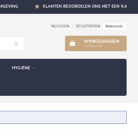
OMGEVING
KLANTEN BEOORDELEN ONS MET EEN 9,4
Nederlands
INLOGGEN
|
REGISTREREN
WINKELWAGEN
0
Producten
HYGIËNE