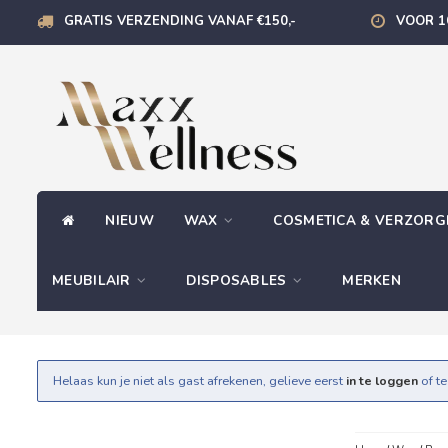
GRATIS VERZENDING VANAF €150,-
VOOR 1
NIEUW
WAX
COSMETICA & VERZOR
MEUBILAIR
DISPOSABLES
MERKEN
Helaas kun je niet als gast afrekenen, gelieve eerst
in te loggen
of t