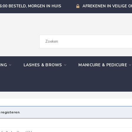
6:00 BESTELD, MORGEN IN HUIS
AFREKENEN IN VEILIGE 
GING
LASHES & BROWS
MANICURE & PEDICURE
e
registeren
.