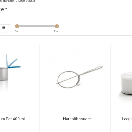
digdheden
/
Lege blikken
ken
€
0
€
10
ium Pot 400 ml
Harsblik houder
Leeg 