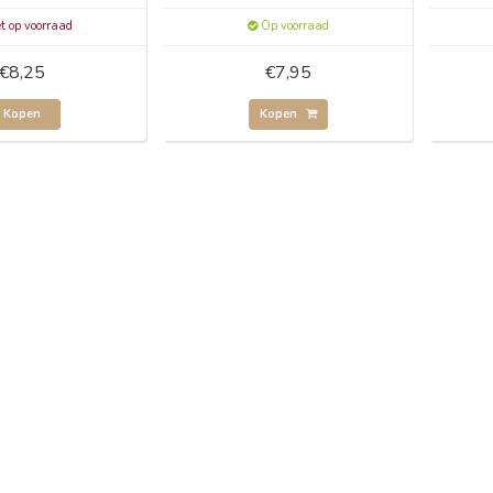
t op voorraad
Op voorraad
€8,25
€7,95
Kopen
Kopen