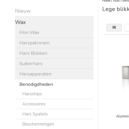
Home
/
Wax
/
Beno
Lege blik
Nieuw
Wax
Film Wax
Harspatronen
Hars Blikken
Suikerhars
Harsapparaten
Benodigdheden
Harsstrips
Accessoires
Hars Spatels
Alumin
Beschermringen