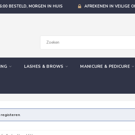
6:00 BESTELD, MORGEN IN HUIS
AFREKENEN IN VEILIGE 
GING
LASHES & BROWS
MANICURE & PEDICURE
e
registeren
.