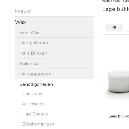
Home
/
Wax
/
Beno
Lege blik
Nieuw
Wax
Film Wax
Harspatronen
Hars Blikken
Suikerhars
Harsapparaten
Benodigdheden
Harsstrips
Accessoires
Hars Spatels
Leeg blik v
Beschermringen