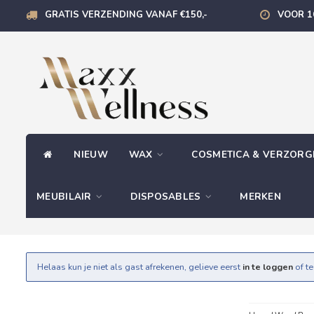
GRATIS VERZENDING VANAF €150,-
VOOR 1
NIEUW
WAX
COSMETICA & VERZOR
MEUBILAIR
DISPOSABLES
MERKEN
Helaas kun je niet als gast afrekenen, gelieve eerst
in te loggen
of t