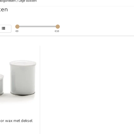
digdheden
/
Lege blikken
ken
€
0
€
10
oor wax met deksel