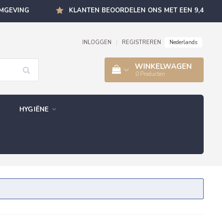
OMGEVING
KLANTEN BEOORDELEN ONS MET EEN 9,4
Nederlands
INLOGGEN
|
REGISTREREN
WINKELWAGEN
0
Producten
HYGIËNE