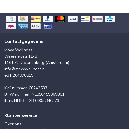
Contactgegevens
Maxx Wellness
Weerenweg 11-B
1161 AE Zwanenburg (Amsterdam)
info@maxxwellness.nl
+31 204970819
KvK nummer: 66242533
BTW nummer: NL856459069B01
Iban: NL86 INGB 0005 346373
Klantenservice
Over ons