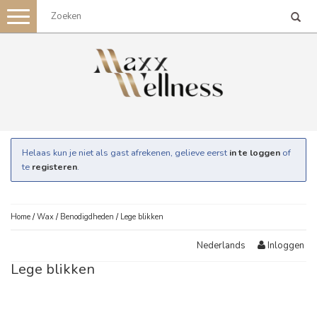
Toggle
navigation
Helaas kun je niet als gast afrekenen, gelieve eerst
in te loggen
of
te
registeren
.
Home
/
Wax
/
Benodigdheden
/
Lege blikken
Inloggen
Nederlands
Lege blikken