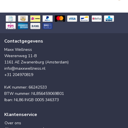
Contactgegevens
Maxx Wellness
Weerenweg 11-B
1161 AE Zwanenburg (Amsterdam)
info@maxxwellness.nl
+31 204970819
KvK nummer: 66242533
BTW nummer: NL856459069B01
Iban: NL86 INGB 0005 346373
Klantenservice
Over ons