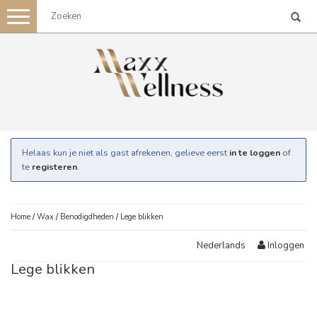
Toggle
navigation
Helaas kun je niet als gast afrekenen, gelieve eerst
in te loggen
of
te
registeren
.
Home
/
Wax
/
Benodigdheden
/
Lege blikken
Inloggen
Nederlands
Lege blikken