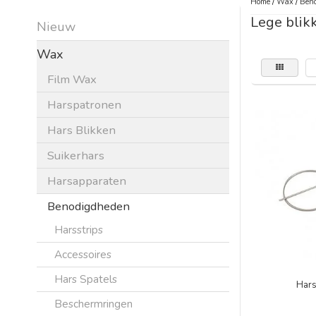
Home
/
Wax
/
Beno
Lege blik
Nieuw
Wax
Film Wax
Harspatronen
Hars Blikken
Suikerhars
Harsapparaten
Benodigdheden
Harsstrips
Accessoires
Hars Spatels
Hars
Beschermringen