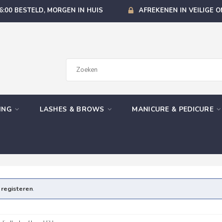
6:00 BESTELD, MORGEN IN HUIS
AFREKENEN IN VEILIGE 
GING
LASHES & BROWS
MANICURE & PEDICURE
e
registeren
.