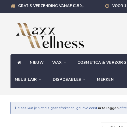
GRATIS VERZENDING VANAF €150,-
VOOR 1
NIEUW
WAX
COSMETICA & VERZOR
MEUBILAIR
DISPOSABLES
MERKEN
Helaas kun je niet als gast afrekenen, gelieve eerst
in te loggen
of t