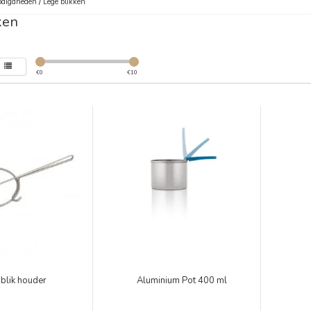
digdheden
/
Lege blikken
ken
€
0
€
10
blik houder
Aluminium Pot 400 ml