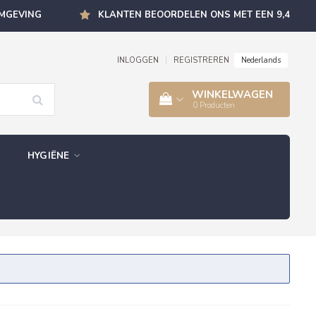
OMGEVING
KLANTEN BEOORDELEN ONS MET EEN 9,4
Nederlands
INLOGGEN
|
REGISTREREN
WINKELWAGEN
0
Producten
HYGIËNE