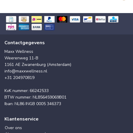
Contactgegevens
Maxx Wellness
Weerenweg 11-B
1161 AE Zwanenburg (Amsterdam)
info@maxxwellness.nl
+31 204970819
KvK nummer: 66242533
BTW nummer: NL856459069B01
Iban: NL86 INGB 0005 346373
Klantenservice
Over ons