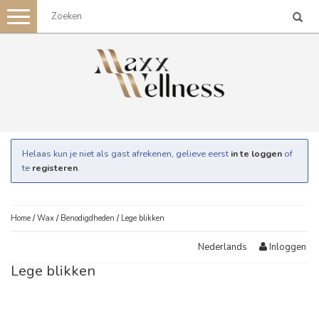
Toggle
navigation
Helaas kun je niet als gast afrekenen, gelieve eerst
in te loggen
of
te
registeren
.
Home
/
Wax
/
Benodigdheden
/
Lege blikken
Inloggen
Nederlands
Lege blikken