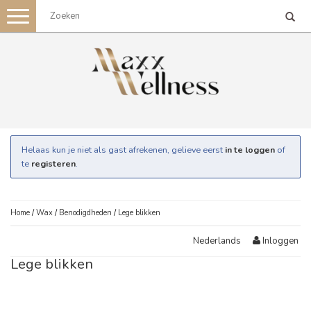
Toggle
navigation
Helaas kun je niet als gast afrekenen, gelieve eerst
in te loggen
of
te
registeren
.
Home
/
Wax
/
Benodigdheden
/
Lege blikken
Inloggen
Nederlands
Lege blikken