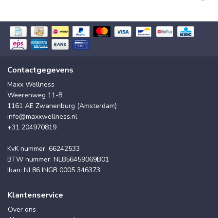
Contactgegevens
Maxx Wellness
Weerenweg 11-B
1161 AE Zwanenburg (Amsterdam)
info@maxxwellness.nl
+31 204970819
KvK nummer: 66242533
BTW nummer: NL856459069B01
Iban: NL86 INGB 0005 346373
Klantenservice
Over ons