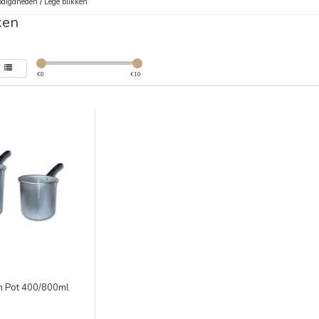
digdheden
/
Lege blikken
ken
€
0
€
10
m Pot 400/800ml