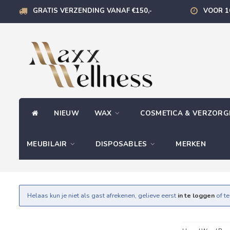
GRATIS VERZENDING VANAF €150,-
VOOR 1
NIEUW
WAX
COSMETICA & VERZOR
MEUBILAIR
DISPOSABLES
MERKEN
Helaas kun je niet als gast afrekenen, gelieve eerst
in te loggen
of t