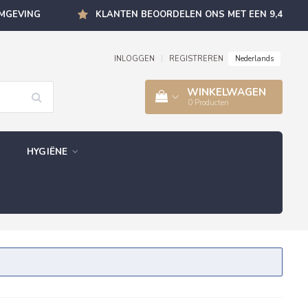
OMGEVING
KLANTEN BEOORDELEN ONS MET EEN 9,4
Nederlands
INLOGGEN
|
REGISTREREN
WINKELWAGEN
0
Producten
HYGIËNE