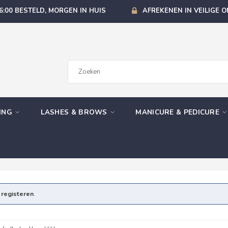
6:00 BESTELD, MORGEN IN HUIS
AFREKENEN IN VEILIGE 
GING
LASHES & BROWS
MANICURE & PEDICURE
e
registeren
.