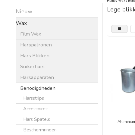
Home
/
Wax
/
Beno
Lege blik
Nieuw
Wax
Film Wax
Harspatronen
Hars Blikken
Suikerhars
Harsapparaten
Benodigdheden
Harsstrips
Accessoires
Hars Spatels
Aluminiu
Beschermringen