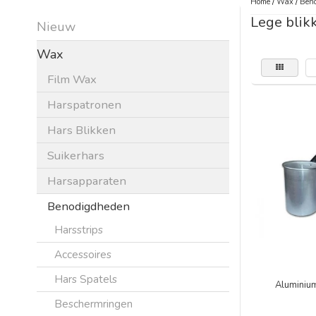
Home
/
Wax
/
Beno
Lege blik
Nieuw
Wax
Film Wax
Harspatronen
Hars Blikken
Suikerhars
Harsapparaten
Benodigdheden
Harsstrips
Accessoires
Hars Spatels
Aluminiu
Beschermringen