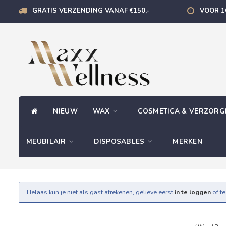
GRATIS VERZENDING VANAF €150,-
VOOR 1
NIEUW
WAX
COSMETICA & VERZOR
MEUBILAIR
DISPOSABLES
MERKEN
Helaas kun je niet als gast afrekenen, gelieve eerst
in te loggen
of t