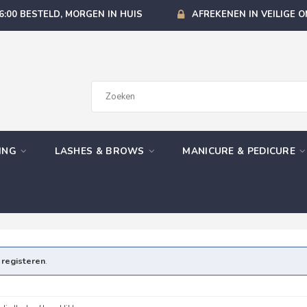
6:00 BESTELD, MORGEN IN HUIS
AFREKENEN IN VEILIGE 
GING
LASHES & BROWS
MANICURE & PEDICURE
e
registeren
.