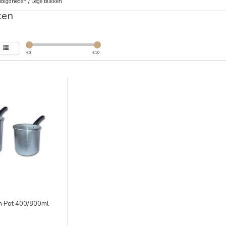
digdheden
/
Lege blikken
ken
€
0
€
10
m Pot 400/800ml