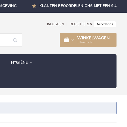
OMGEVING
KLANTEN BEOORDELEN ONS MET EEN 9,4
Nederlands
INLOGGEN
|
REGISTREREN
WINKELWAGEN
0
Producten
HYGIËNE