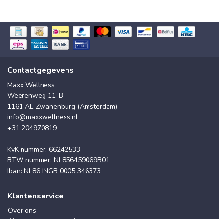
Contactgegevens
Maxx Wellness
Weerenweg 11-B
1161 AE Zwanenburg (Amsterdam)
info@maxxwellness.nl
+31 204970819
KvK nummer: 66242533
BTW nummer: NL856459069B01
Iban: NL86 INGB 0005 346373
Klantenservice
Over ons