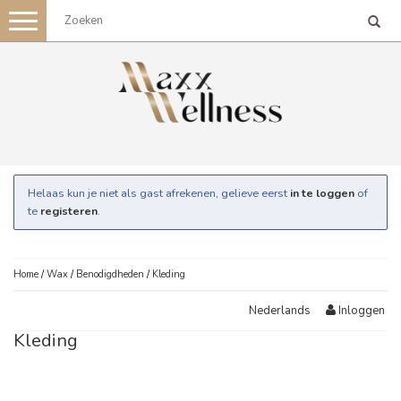
Toggle
navigation
Helaas kun je niet als gast afrekenen, gelieve eerst
in te loggen
of
te
registeren
.
Home
/
Wax
/
Benodigdheden
/
Kleding
Inloggen
Nederlands
Kleding