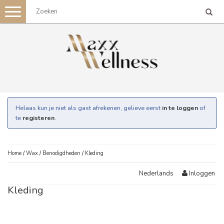
Toggle
navigation
Helaas kun je niet als gast afrekenen, gelieve eerst
in te loggen
of
te
registeren
.
Home
/
Wax
/
Benodigdheden
/
Kleding
Inloggen
Nederlands
Kleding