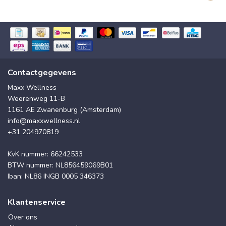
Contactgegevens
Maxx Wellness
Weerenweg 11-B
1161 AE Zwanenburg (Amsterdam)
info@maxxwellness.nl
+31 204970819
KvK nummer: 66242533
BTW nummer: NL856459069B01
Iban: NL86 INGB 0005 346373
Klantenservice
Over ons