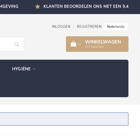
OMGEVING
KLANTEN BEOORDELEN ONS MET EEN 9,4
Nederlands
INLOGGEN
|
REGISTREREN
WINKELWAGEN
0
Producten
HYGIËNE