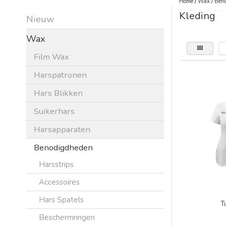
Home
/
Wax
/
Beno
Kleding
Nieuw
Wax
Film Wax
Harspatronen
Hars Blikken
Suikerhars
Harsapparaten
Benodigdheden
Harsstrips
Accessoires
Hars Spatels
T
Beschermringen