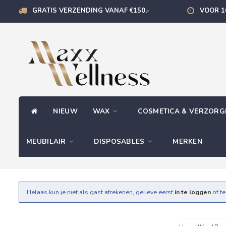
GRATIS VERZENDING VANAF €150,-
VOOR 1
NIEUW
WAX
COSMETICA & VERZOR
MEUBILAIR
DISPOSABLES
MERKEN
Helaas kun je niet als gast afrekenen, gelieve eerst
in te loggen
of t