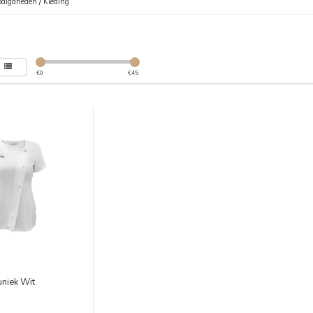
digdheden
/
Kleding
€
0
€
45
uniek Wit