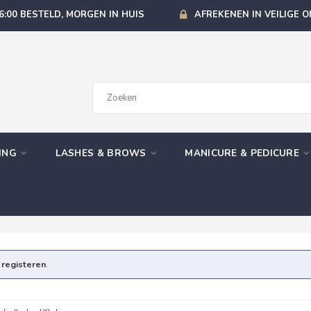
6:00 BESTELD, MORGEN IN HUIS
AFREKENEN IN VEILIGE 
GING
LASHES & BROWS
MANICURE & PEDICURE
e
registeren
.