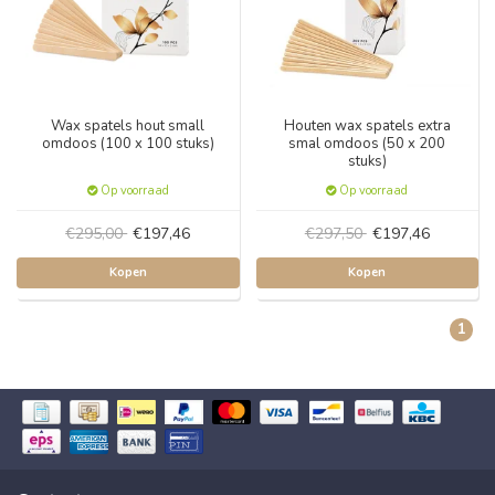
Wax spatels hout small
Houten wax spatels extra
omdoos (100 x 100 stuks)
smal omdoos (50 x 200
stuks)
Op voorraad
Op voorraad
€295,00
€197,46
€297,50
€197,46
Kopen
Kopen
1