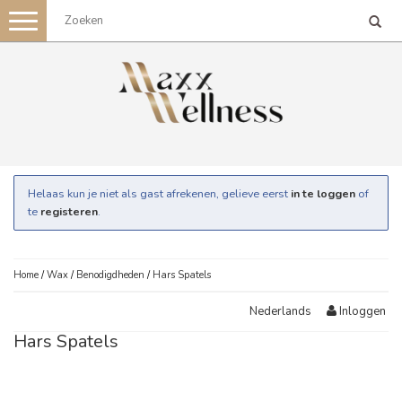
Toggle
navigation
Helaas kun je niet als gast afrekenen, gelieve eerst
in te loggen
of
te
registeren
.
Home
/
Wax
/
Benodigdheden
/
Hars Spatels
Inloggen
Nederlands
Hars Spatels