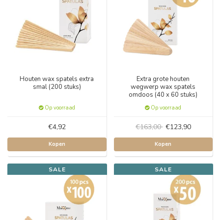
Houten wax spatels extra
Extra grote houten
smal (200 stuks)
wegwerp wax spatels
omdoos (40 x 60 stuks)
Op voorraad
Op voorraad
€4,92
€163,00
€123,90
Kopen
Kopen
SALE
SALE