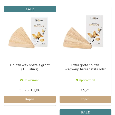
SALE
Houten wax spatels groot
Extra grote houten
(100 stuks)
wegwerp harsspatels 60st
Op voorraad
Op voorraad
€3,25
€2,06
€5,74
Kopen
Kopen
SALE