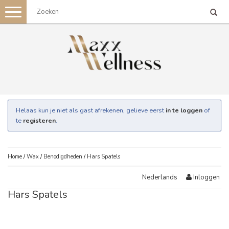
Toggle
navigation
Helaas kun je niet als gast afrekenen, gelieve eerst
in te loggen
of
te
registeren
.
Home
/
Wax
/
Benodigdheden
/
Hars Spatels
Inloggen
Nederlands
Hars Spatels