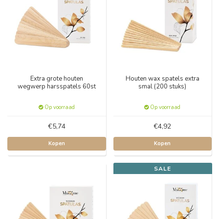
Extra grote houten
Houten wax spatels extra
wegwerp harsspatels 60st
smal (200 stuks)
Op voorraad
Op voorraad
€5,74
€4,92
Kopen
Kopen
SALE