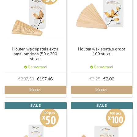
Houten wax spatels extra
Houten wax spatels groot
smal omdoos (50 x 200
(100 stuks)
stuks)
Op voorraad
Op voorraad
€297,50
€197,46
€3,25
€2,06
Kopen
Kopen
SALE
SALE