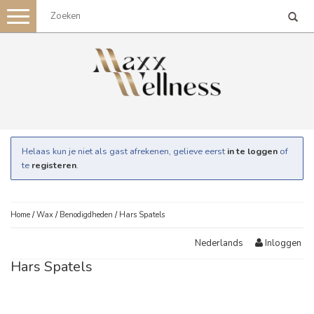
Toggle
navigation
Helaas kun je niet als gast afrekenen, gelieve eerst
in te loggen
of
te
registeren
.
Home
/
Wax
/
Benodigdheden
/
Hars Spatels
Inloggen
Nederlands
Hars Spatels