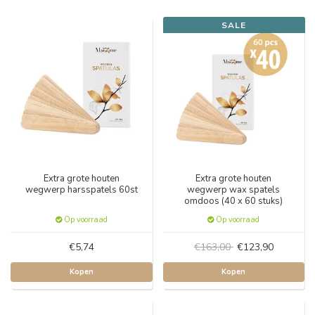
SALE
Extra grote houten
Extra grote houten
wegwerp harsspatels 60st
wegwerp wax spatels
omdoos (40 x 60 stuks)
Op voorraad
Op voorraad
€5,74
€163,00
€123,90
Kopen
Kopen