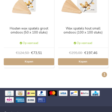
Houten wax spatels groot
Wax spatels hout small
omdoos (50 x 100 stuks)
omdoos (100 x 100 stuks)
Op voorraad
Op voorraad
€124,50
€73,51
€295,00
€197,46
Kopen
Kopen
1