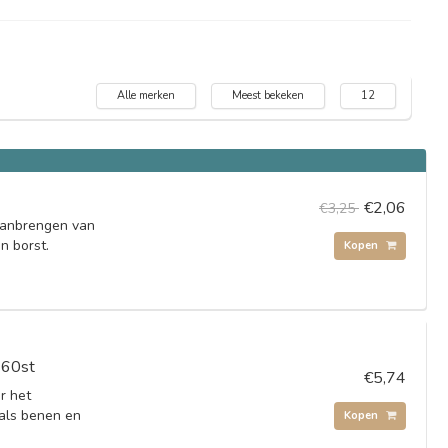
Alle merken
Meest bekeken
12
€2,06
€3,25
aanbrengen van
en borst.
Kopen
 60st
€5,74
r het
als benen en
Kopen