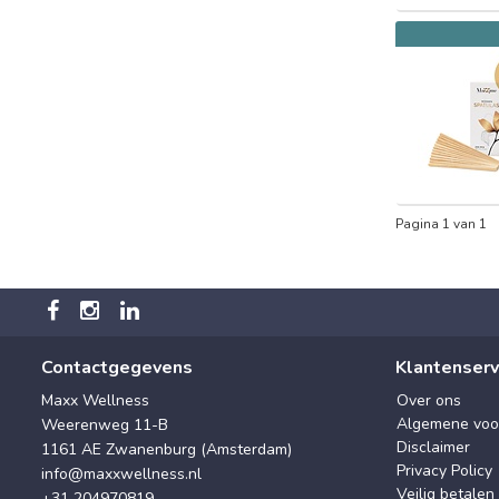
Pagina 1 van 1
Contactgegevens
Klantenserv
Maxx Wellness
Over ons
Algemene voo
Weerenweg 11-B
Disclaimer
1161 AE Zwanenburg (Amsterdam)
Privacy Policy
info@maxxwellness.nl
Veilig betalen
+31 204970819