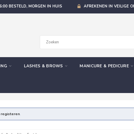
6:00 BESTELD, MORGEN IN HUIS
AFREKENEN IN VEILIGE 
GING
LASHES & BROWS
MANICURE & PEDICURE
e
registeren
.