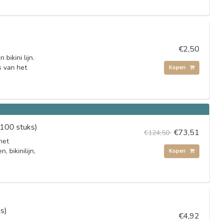
€2,50
bikini lijn.
s van het
Kopen
 100 stuks)
€73,51
€124,50
het
 bikinilijn,
Kopen
s)
€4,92