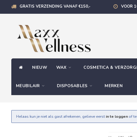
GRATIS VERZENDING VANAF €150,-
VOOR 1
NIEUW
WAX
COSMETICA & VERZOR
MEUBILAIR
DISPOSABLES
MERKEN
Helaas kun je niet als gast afrekenen, gelieve eerst
in te loggen
of t