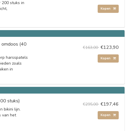
 200 stuks in
icht,
Kopen
s omdoos (40
€123,90
€163,00
rp harsspatels
Kopen
bieden zoals
iken in
00 stuks)
€197,46
€295,00
bikini lijn.
s van het
Kopen