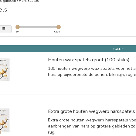
digdheden
/
Hars Spatels
els
€
0
€
200
SALE
Houten wax spatels groot (100 stuks)
100 houten wegwerp wax spatels voor het 
hars op bijvoorbeeld de benen, bikinilijn, rug 
Extra grote houten wegwerp harsspatels
Extra grote houten wegwerp harsspatels voo
aanbrengen van hars op grotere gebieden zo
rug.