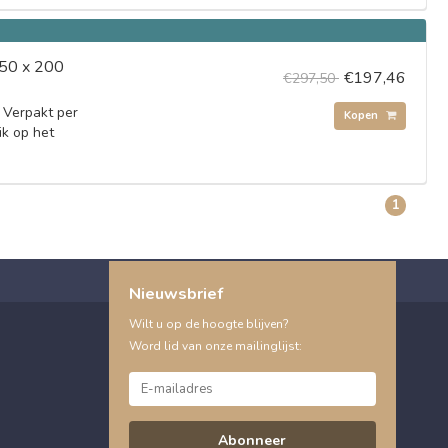
(50 x 200
€197,46
€297,50
 Verpakt per
Kopen
ik op het
1
Nieuwsbrief
Wilt u op de hoogte blijven?
Word lid van onze mailinglijst:
Abonneer