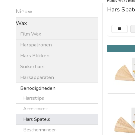
Home
/
Wax
/
Beno
Hars Spat
Nieuw
Wax
Film Wax
Harspatronen
Hars Blikken
Suikerhars
Harsapparaten
Benodigdheden
Harsstrips
Accessoires
Hars Spatels
Beschermringen