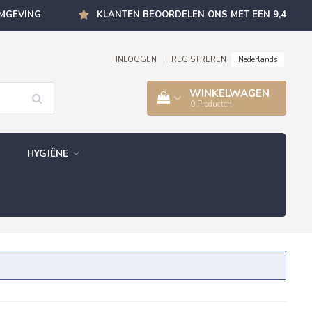
OMGEVING
KLANTEN BEOORDELEN ONS MET EEN 9,4
Nederlands
INLOGGEN
|
REGISTREREN
WINKELWAGEN
0
Producten
HYGIËNE