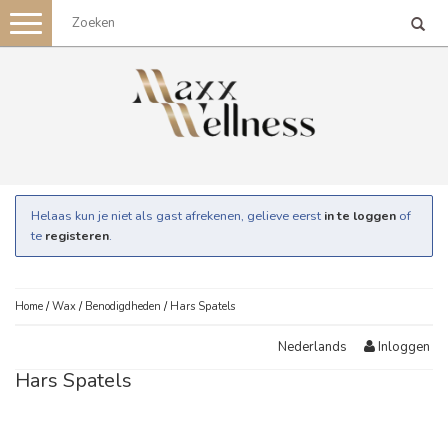
Toggle
navigation
Helaas kun je niet als gast afrekenen, gelieve eerst
in te loggen
of
te
registeren
.
Home
/
Wax
/
Benodigdheden
/
Hars Spatels
Inloggen
Nederlands
Hars Spatels