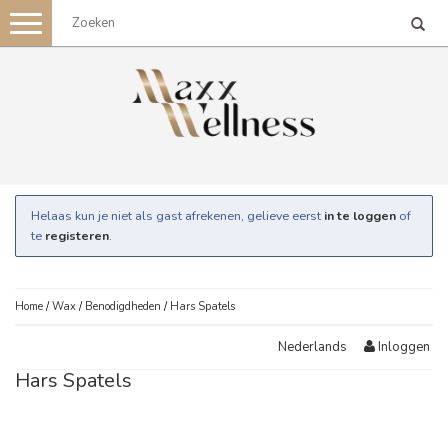
Toggle
navigation
Helaas kun je niet als gast afrekenen, gelieve eerst
in te loggen
of
te
registeren
.
Home
/
Wax
/
Benodigdheden
/
Hars Spatels
Inloggen
Nederlands
Hars Spatels