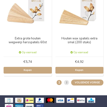
Extra grote houten
Houten wax spatels extra
wegwerp harsspatels 60st
smal (200 stuks)
Op voorraad
Op voorraad
€5,74
€4,92
Kopen
Kopen
1
2
VOLGENDE VORIGE