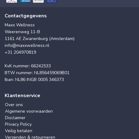
Contactgegevens
Maxx Wellness
Weerenweg 11-B
1161 AE Zwanenburg (Amsterdam)
info@maxxwellness.nl
+31 204970819
KvK nummer: 66242533
BTW nummer: NL856459069B01
Iban: NL86 INGB 0005 346373
Klantenservice
Over ons
Algemene voorwaarden
Disclaimer
Privacy Policy
Veilig betalen
Verzenden & retourneren