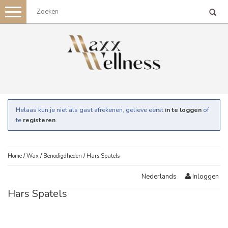
Toggle
navigation
Helaas kun je niet als gast afrekenen, gelieve eerst
in te loggen
of
te
registeren
.
Home
/
Wax
/
Benodigdheden
/
Hars Spatels
Inloggen
Nederlands
Hars Spatels