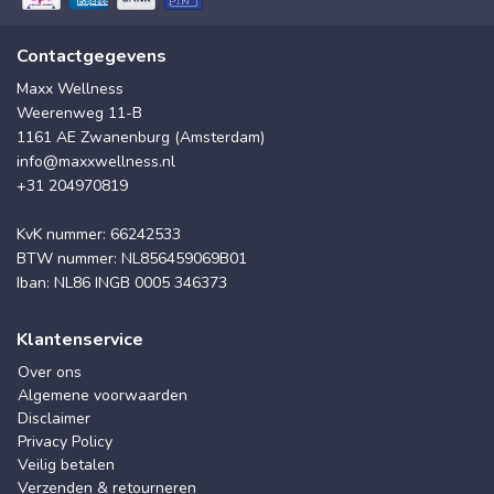
Contactgegevens
Maxx Wellness
Weerenweg 11-B
1161 AE Zwanenburg (Amsterdam)
info@maxxwellness.nl
+31 204970819
KvK nummer: 66242533
BTW nummer: NL856459069B01
Iban: NL86 INGB 0005 346373
Klantenservice
Over ons
Algemene voorwaarden
Disclaimer
Privacy Policy
Veilig betalen
Verzenden & retourneren