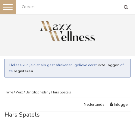
Toggle
navigation
Helaas kun je niet als gast afrekenen, gelieve eerst
in te loggen
of
te
registeren
.
Home
/
Wax
/
Benodigdheden
/
Hars Spatels
Inloggen
Nederlands
Hars Spatels