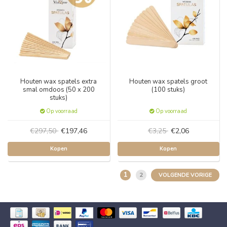
Houten wax spatels extra
Houten wax spatels groot
smal omdoos (50 x 200
(100 stuks)
stuks)
Op voorraad
Op voorraad
€297,50
€197,46
€3,25
€2,06
Kopen
Kopen
1
2
VOLGENDE VORIGE