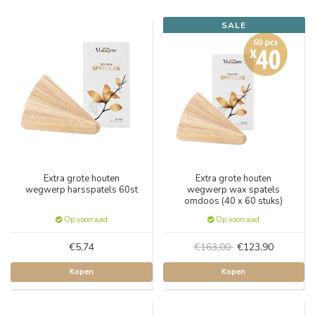
SALE
Extra grote houten
Extra grote houten
wegwerp harsspatels 60st
wegwerp wax spatels
omdoos (40 x 60 stuks)
Op voorraad
Op voorraad
€5,74
€163,00
€123,90
Kopen
Kopen