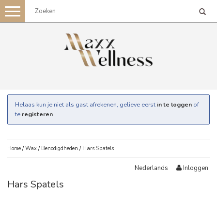
Toggle
navigation
Helaas kun je niet als gast afrekenen, gelieve eerst
in te loggen
of
te
registeren
.
Home
/
Wax
/
Benodigdheden
/
Hars Spatels
Inloggen
Nederlands
Hars Spatels