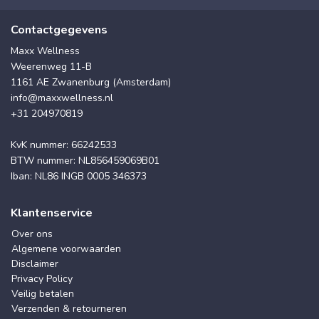
Contactgegevens
Maxx Wellness
Weerenweg 11-B
1161 AE Zwanenburg (Amsterdam)
info@maxxwellness.nl
+31 204970819
KvK nummer: 66242533
BTW nummer: NL856459069B01
Iban: NL86 INGB 0005 346373
Klantenservice
Over ons
Algemene voorwaarden
Disclaimer
Privacy Policy
Veilig betalen
Verzenden & retourneren