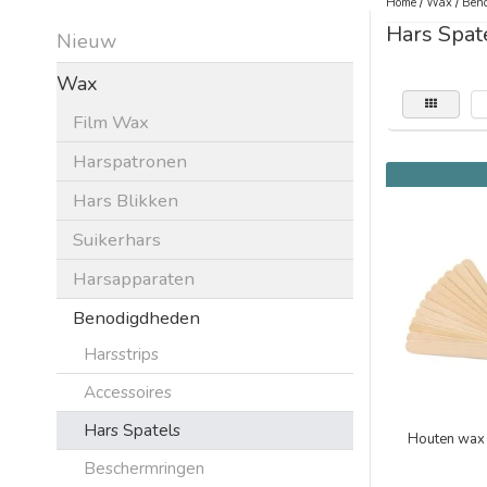
Home
/
Wax
/
Beno
Hars Spat
Nieuw
Wax
Film Wax
Harspatronen
Hars Blikken
Suikerhars
Harsapparaten
Benodigdheden
Harsstrips
Accessoires
Hars Spatels
Houten wax 
Beschermringen