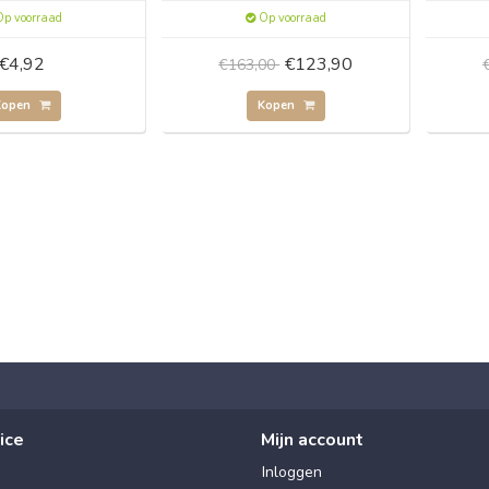
p voorraad
Op voorraad
€4,92
€123,90
€163,00
Kopen
Kopen
ice
Mijn account
Inloggen