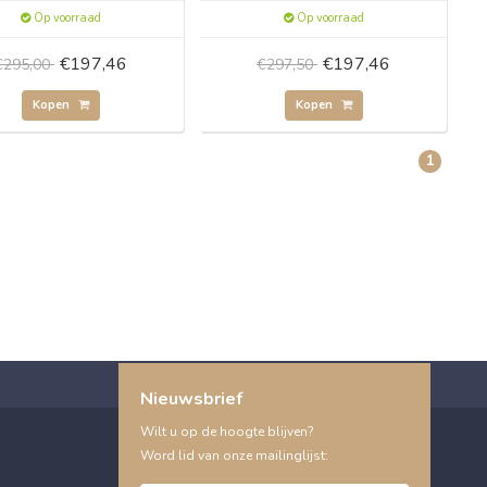
Op voorraad
Op voorraad
€197,46
€197,46
€295,00
€297,50
Kopen
Kopen
1
Nieuwsbrief
Wilt u op de hoogte blijven?
Word lid van onze mailinglijst: