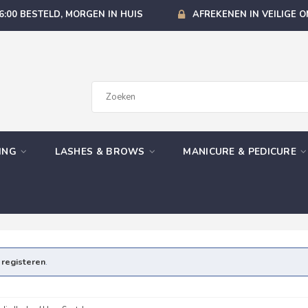
6:00 BESTELD, MORGEN IN HUIS
AFREKENEN IN VEILIGE 
GING
LASHES & BROWS
MANICURE & PEDICURE
e
registeren
.