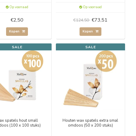
Op voorraad
Op voorraad
€2,50
€73,51
€124,50
Kopen
Kopen
SALE
SALE
x spatels hout small
Houten wax spatels extra smal
oos (100 x 100 stuks)
omdoos (50 x 200 stuks)