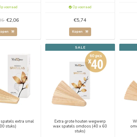
p voorraad
Op voorraad
€2,06
€5,74
,25
Kopen
Kopen
SALE
spatels extra smal
Extra grote houten wegwerp
Wa
00 stuks)
wax spatels omdoos (40 x 60
omd
stuks)