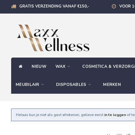
GRATIS VERZENDING VANAF €150,-
VOOR 1
NIEUW
WAX
COSMETICA & VERZOR
MEUBILAIR
DISPOSABLES
MERKEN
Helaas kun je niet als gast afrekenen, gelieve eerst
in te loggen
of t