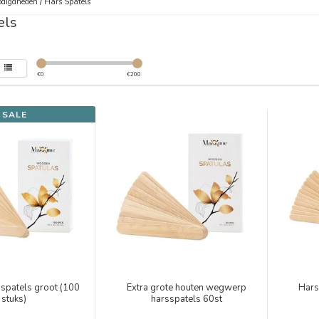
digdheden
/
Hars Spatels
els
€
0
€
200
SALE
spatels groot (100
Extra grote houten wegwerp
Hars
stuks)
harsspatels 60st