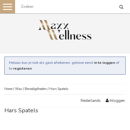
Toggle
navigation
Helaas kun je niet als gast afrekenen, gelieve eerst
in te loggen
of
te
registeren
.
Home
/
Wax
/
Benodigdheden
/
Hars Spatels
Inloggen
Nederlands
Hars Spatels