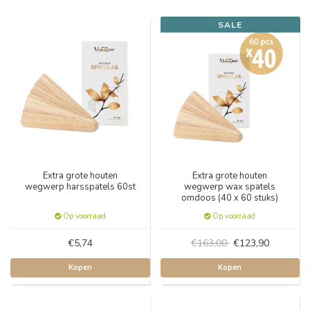
SALE
Extra grote houten
Extra grote houten
wegwerp harsspatels 60st
wegwerp wax spatels
omdoos (40 x 60 stuks)
Op voorraad
Op voorraad
€5,74
€163,00
€123,90
Kopen
Kopen