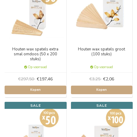
Houten wax spatels extra
Houten wax spatels groot
smal omdoos (50 x 200
(100 stuks)
stuks)
Op voorraad
Op voorraad
€297,50
€197,46
€3,25
€2,06
Kopen
Kopen
SALE
SALE