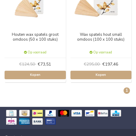
Houten wax spatels groot
Wax spatels hout small
omdoos (50 x 100 stuks)
omdoos (100 x 100 stuks)
Op voorraad
Op voorraad
€124,50
€73,51
€295,00
€197,46
Kopen
Kopen
1