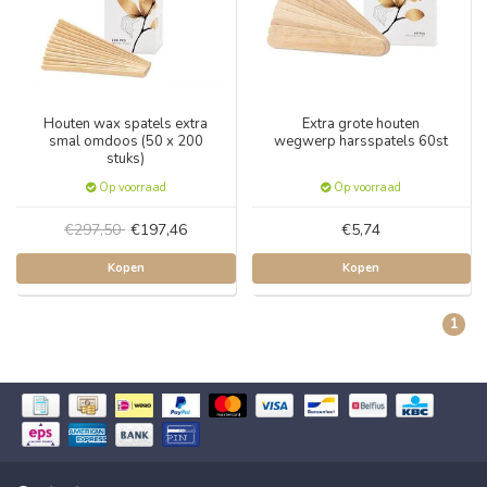
Houten wax spatels extra
Extra grote houten
smal omdoos (50 x 200
wegwerp harsspatels 60st
stuks)
Op voorraad
Op voorraad
€297,50
€197,46
€5,74
Kopen
Kopen
1