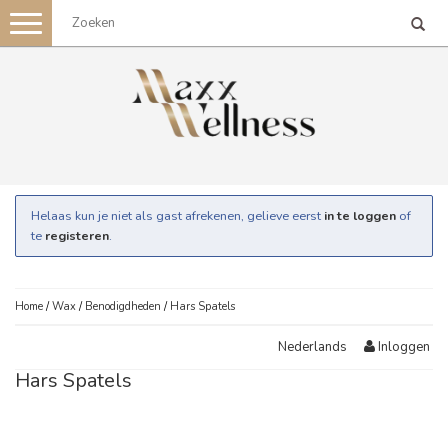
Toggle
navigation
Helaas kun je niet als gast afrekenen, gelieve eerst
in te loggen
of
te
registeren
.
Home
/
Wax
/
Benodigdheden
/
Hars Spatels
Inloggen
Nederlands
Hars Spatels