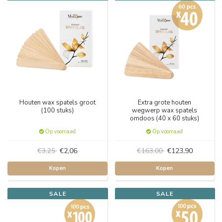
Houten wax spatels groot
Extra grote houten
(100 stuks)
wegwerp wax spatels
omdoos (40 x 60 stuks)
Op voorraad
Op voorraad
€3,25
€2,06
€163,00
€123,90
Kopen
Kopen
SALE
SALE