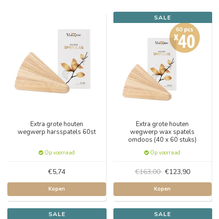
SALE
Extra grote houten
Extra grote houten
wegwerp harsspatels 60st
wegwerp wax spatels
omdoos (40 x 60 stuks)
Op voorraad
Op voorraad
€5,74
€163,00
€123,90
Kopen
Kopen
SALE
SALE