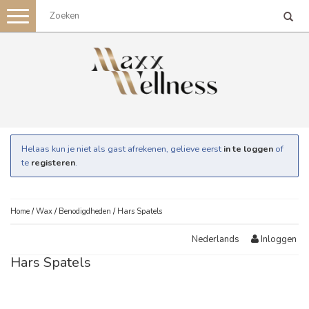
Toggle
navigation
Helaas kun je niet als gast afrekenen, gelieve eerst
in te loggen
of
te
registeren
.
Home
/
Wax
/
Benodigdheden
/
Hars Spatels
Inloggen
Nederlands
Hars Spatels