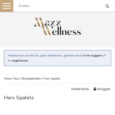
Toggle
navigation
Helaas kun je niet als gast afrekenen, gelieve eerst
in te loggen
of
te
registeren
.
Home
/
Wax
/
Benodigdheden
/
Hars Spatels
Inloggen
Nederlands
Hars Spatels