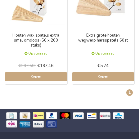
Houten wax spatels extra
Extra grote houten
smal omdoos (50 x 200
wegwerp harsspatels 60st
stuks)
Op voorraad
Op voorraad
€297,50
€197,46
€5,74
Kopen
Kopen
1