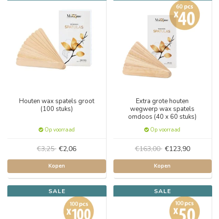
Houten wax spatels groot
Extra grote houten
(100 stuks)
wegwerp wax spatels
omdoos (40 x 60 stuks)
Op voorraad
Op voorraad
€3,25
€2,06
€163,00
€123,90
Kopen
Kopen
SALE
SALE